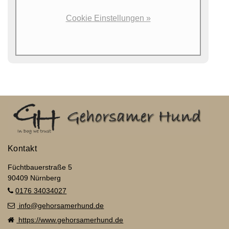
Cookie Einstellungen »
Kontakt
Füchtbauerstraße 5
90409 Nürnberg
0176 34034027
info@gehorsamerhund.de
https://www.gehorsamerhund.de