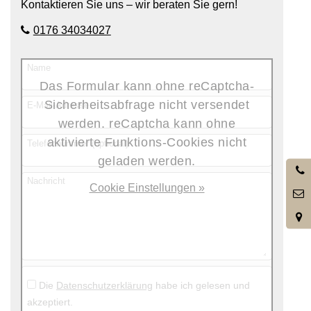
Kontaktieren Sie uns – wir beraten Sie gern!
0176 34034027
Name
Das Formular kann ohne reCaptcha-
Sicherheitsabfrage nicht versendet
E-Mail-Adresse
werden. reCaptcha kann ohne
aktivierte Funktions-Cookies nicht
Telefonnummer (optional)
geladen werden.
0
Nachricht
3
Cookie Einstellungen »
Die
Datenschutzerklärung
habe ich gelesen und
akzeptiert.