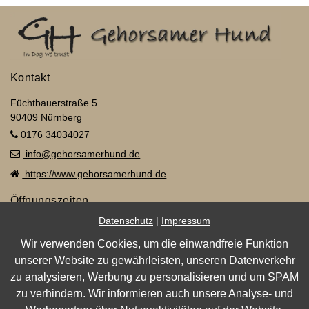
Kontakt
Füchtbauerstraße 5
90409 Nürnberg
0176 34034027
info@gehorsamerhund.de
https://www.gehorsamerhund.de
Öffnungszeiten
Datenschutz
|
Impressum
Mo.–Di., Do.
09:00–19:00 Uhr
Wir verwenden Cookies, um die einwandfreie Funktion
Fr.–Sa.
09:00–14:00 Uhr
unserer Website zu gewährleisten, unseren Datenverkehr
Impressum
|
Datenschutz
zu analysieren, Werbung zu personalisieren und um SPAM
zu verhindern. Wir informieren auch unsere Analyse- und
Barrierefreiheit